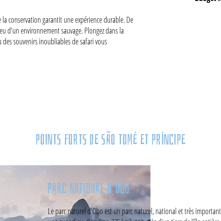
la conservation garantit une expérience durable. De
ilieu d'un environnement sauvage. Plongez dans la
ù des souvenirs inoubliables de safari vous
+
POINTS FORTS DE SÃO TOMÉ ET PRÍNCIPE
Parc national d'Obo
Le parc naturel d'Obo est un parc naturel, national et très important 