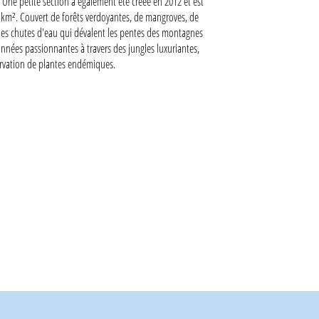
e. Une petite section a également été créée en 2012 et est
300 km². Couvert de forêts verdoyantes, de mangroves, de
ques chutes d'eau qui dévalent les pentes des montagnes
onnées passionnantes à travers des jungles luxuriantes,
ervation de plantes endémiques.