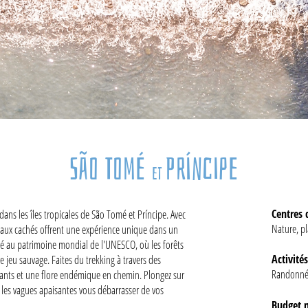
São Tomé
Príncipe
et
Centres 
ans les îles tropicales de São Tomé et Príncipe. Avec
Nature, p
 joyaux cachés offrent une expérience unique dans un
assé au patrimoine mondial de l'UNESCO, où les forêts
Activités
e jeu sauvage. Faites du trekking à travers des
Randonnée
brants et une flore endémique en chemin. Plongez sur
ez les vagues apaisantes vous débarrasser de vos
Budget 