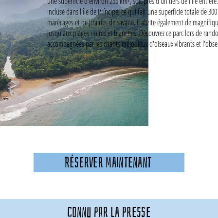
une superficie d'environ 235 km², soit près d'un tiers de l'île entièr
incluse dans l'île de Príncipe, ce qui fait une superficie totale de 
marécages et de prairies de savane, il abrite également de magnifi
jusqu'aux plages noires et blanches. Découvrez ce parc lors de rand
accompagnées par les chants mélodieux d'oiseaux vibrants et l'obs
Réserver maintenant
connu par la presse