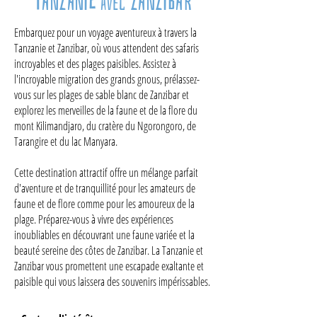
TANZANIE
ZANZIBAR
avec
Embarquez pour un voyage aventureux à travers la
Tanzanie et Zanzibar, où vous attendent des safaris
incroyables et des plages paisibles. Assistez à
l'incroyable migration des grands gnous, prélassez-
vous sur les plages de sable blanc de Zanzibar et
explorez les merveilles de la faune et de la flore du
mont Kilimandjaro, du cratère du Ngorongoro, de
Tarangire et du lac Manyara.
Cette destination attractif offre un mélange parfait
d'aventure et de tranquillité pour les amateurs de
faune et de flore comme pour les amoureux de la
plage. Préparez-vous à vivre des expériences
inoubliables en découvrant une faune variée et la
beauté sereine des côtes de Zanzibar. La Tanzanie et
Zanzibar vous promettent une escapade exaltante et
paisible qui vous laissera des souvenirs impérissables.