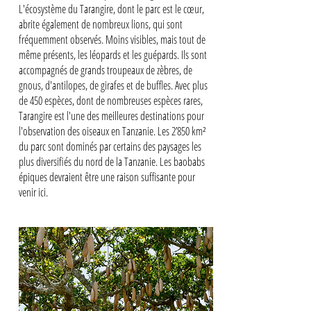
L'écosystème du Tarangire, dont le parc est le cœur,
abrite également de nombreux lions, qui sont
fréquemment observés. Moins visibles, mais tout de
même présents, les léopards et les guépards. Ils sont
accompagnés de grands troupeaux de zèbres, de
gnous, d'antilopes, de girafes et de buffles. Avec plus
de 450 espèces, dont de nombreuses espèces rares,
Tarangire est l'une des meilleures destinations pour
l'observation des oiseaux en Tanzanie. Les 2’850 km²
du parc sont dominés par certains des paysages les
plus diversifiés du nord de la Tanzanie. Les baobabs
épiques devraient être une raison suffisante pour
venir ici.