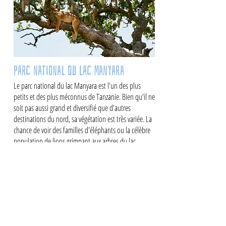
Parc national du lac Manyara
Le parc national du lac Manyara est l'un des plus
petits et des plus méconnus de Tanzanie. Bien qu'il ne
soit pas aussi grand et diversifié que d'autres
destinations du nord, sa végétation est très variée. La
chance de voir des familles d'éléphants ou la célèbre
population de lions grimpant aux arbres du lac
Manyara (bien que les observations soient de plus en
plus rares) est une raison suffisante pour visiter le
parc. L'escarpement spectaculaire de la vallée du Rift
forme la limite ouest du parc. À l'est, le lac alcalin
Manyara attire des millions de flamants roses et
d'autres espèces d'oiseaux pendant la saison des
pluies.