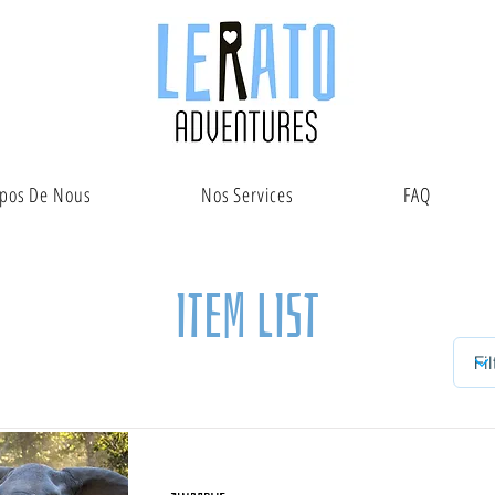
opos De Nous
Nos Services
FAQ
Item List