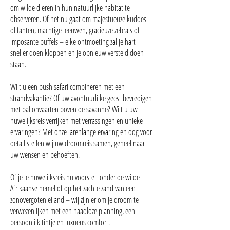
om wilde dieren in hun natuurlijke habitat te
observeren. Of het nu gaat om majestueuze kuddes
olifanten, machtige leeuwen, gracieuze zebra's of
imposante buffels – elke ontmoeting zal je hart
sneller doen kloppen en je opnieuw versteld doen
staan.
Wilt u een bush safari combineren met een
strandvakantie? Of uw avontuurlijke geest bevredigen
met ballonvaarten boven de savanne? Wilt u uw
huwelijksreis verrijken met verrassingen en unieke
ervaringen? Met onze jarenlange ervaring en oog voor
detail stellen wij uw droomreis samen, geheel naar
uw wensen en behoeften.
Of je je huwelijksreis nu voorstelt onder de wijde
Afrikaanse hemel of op het zachte zand van een
zonovergoten eiland – wij zijn er om je droom te
verwezenlijken met een naadloze planning, een
persoonlijk tintje en luxueus comfort.