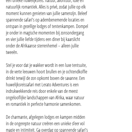
een unieke huwelijksreis: natuur, avontuur, luxe en
natuurlijk romantiek. Alles is privé, zodat jullie op elk
moment kunnen genieten van jullie samenzijn. Beleef
spannende safari's op adembenemende locaties en
ontspan in gezellige lodges of tentenkampen. Dompel
je onder in magische momenten bij zonsondergang
en vier jullie liefde tijdens een diner bij kaarslicht
onder de Afrikaanse sterrenhemel – alleen jullie
tweeën.
Stel je voor dat je wakker wordt in een luxe tentsuite,
in de verte leeuwen hoort brullen en je ochtendkoffie
drinkt terwijl de zon opkomt boven de savanne. Een
huwelijksreissafari met Lerato Adventures is een
indrukwekkende reis door enkele van de meest
ongelooflijke landschappen van Afrika, waar natuur
en romantiek in perfecte harmonie samenkomen.
De charmante, afgelegen lodges en kampen midden
in de ongerepte natuur creëren een unieke sfeer vol
magie en intimiteit. Ga overdag op spannende safari's