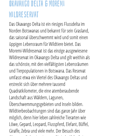
Okavango Delta & Moremi
Wildreservat
Das Okavango Delta ist ein riesiges Flussdelta im
Norden Botswanas und bekannt für sein Grasland,
das saisonal überschwemmt wird und somit einen
üppigen Lebensraum für Wildtiere bietet. Das
Moremi-Wildreservat ist das einzige ausgewiesene
Wildreservat im Okavango Delta und gilt weithin als
das schönste, mit den vielfältigsten Lebensräumen
und Tierpopulationen in Botswana. Das Reservat
umfasst etwa ein Viertel des Okavango Deltas und
erstreckt sich über mehrere tausend
Quadratkilometer, die eine atemberaubende
Landschaft aus Wäldern, Lagunen,
Überschwemmungsgebieten und Inseln bilden.
Wildtierbeobachtungen sind das ganze Jahr über
möglich, denn hier leben zahlreiche Tierarten wie
Löwe, Gepard, Leopard, Flusspferd, Elefant, Büffel,
Giraffe, Zebra und viele mehr. Der Besuch des