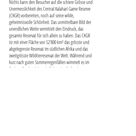
Nichts kann den Besucher auf die schiere Grösse und
Unermesslichkeit des Central Kalahari Game Reserve
(CKGR) vorbereiten, noch auf seine wilde,
geheimnisvolle Schönheit. Das unmittelbare Bild der
unendlichen Weite vermittelt den Eindruck, das
gesamte Reservat für sich allein zu haben. Das CKGR
ist mit einer Fläche von 52'800 km² das grösste und
abgelegenste Reservat im südlichen Afrika und das
zweitgrösste Wildtierreservat der Welt. Während und
kurz nach guten Sommerregenfällen wimmelt es im
flachen Grasland der nördlichen Ausläufer des
Reservats von Wildtieren, die sich um die besten
Weideplätze versammeln. Dazu gehören grosse
Herden von Springböcken und Gemsböcken sowie
Gnus, Kuhantilopen, Elanantilopen und Giraffen.
Entdecke während Deiner Safari in Afrika die Kalahari.