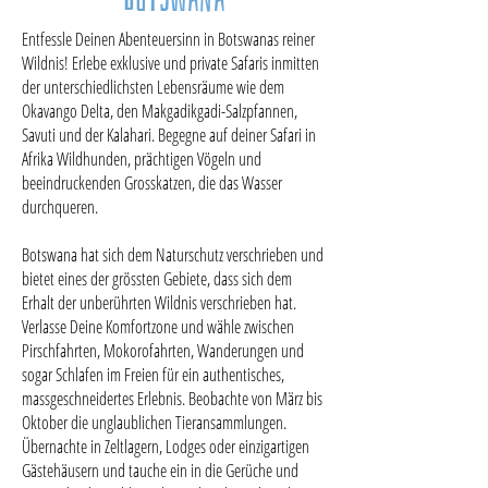
Entfessle Deinen Abenteuersinn in Botswanas reiner
Wildnis! Erlebe exklusive und private Safaris inmitten
der unterschiedlichsten Lebensräume wie dem
Okavango Delta, den Makgadikgadi-Salzpfannen,
Savuti und der Kalahari. Begegne auf deiner Safari in
Afrika Wildhunden, prächtigen Vögeln und
beeindruckenden Grosskatzen, die das Wasser
durchqueren.
Botswana hat sich dem Naturschutz verschrieben und
bietet eines der grössten Gebiete, dass sich dem
Erhalt der unberührten Wildnis verschrieben hat.
Verlasse Deine Komfortzone und wähle zwischen
Pirschfahrten, Mokorofahrten, Wanderungen und
sogar Schlafen im Freien für ein authentisches,
massgeschneidertes Erlebnis. Beobachte von März bis
Oktober die unglaublichen Tieransammlungen.
Übernachte in Zeltlagern, Lodges oder einzigartigen
Gästehäusern und tauche ein in die Gerüche und