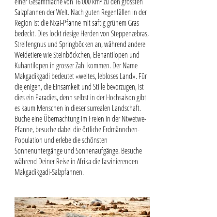
einer Gesamtfläche von 16'000 km² zu den grössten
Salzpfannen der Welt. Nach guten Regenfällen in der
Region ist die Nxai-Pfanne mit saftig grünem Gras
bedeckt. Dies lockt riesige Herden von Steppenzebras,
Streifengnus und Springböcken an, während andere
Weidetiere wie Steinböckchen, Elenantilopen und
Kuhantilopen in grosser Zahl kommen. Der Name
Makgadikgadi bedeutet «weites, lebloses Land». Für
diejenigen, die Einsamkeit und Stille bevorzugen, ist
dies ein Paradies, denn selbst in der Hochsaison gibt
es kaum Menschen in dieser surrealen Landschaft.
Buche eine Übernachtung im Freien in der Ntwetwe-
Pfanne, besuche dabei die örtliche Erdmännchen-
Population und erlebe die schönsten
Sonnenuntergänge und Sonnenaufgänge. Besuche
während Deiner Reise in Afrika die faszinierenden
Makgadikgadi-Salzpfannen.