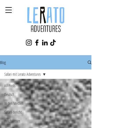
Blog
Safari mit Lerato Adventures
All Posts
Deutsch
In den Medien
Safari-Bericht
Buschwissen