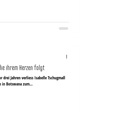
 die ihrem Herzen folgt
or drei Jahren verliess Isabelle Tschugmall
imat und liess sich in Botswana zum...