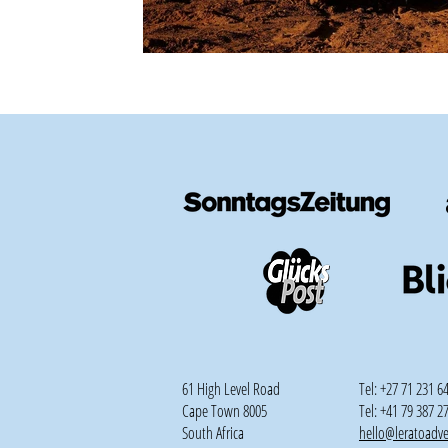
61 High Level Road
Tel: +27 71 231 6
Cape Town 8005
Tel: +41 79 387 2
South Africa
hello@leratoadv