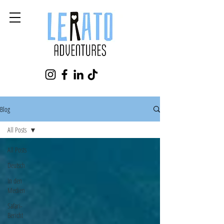
Blog
All Posts
All Posts
Deutsch
In den
Medien
Safari-
Bericht