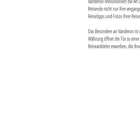
Vanderon revolutioniert die Art 
Reisende nicht nur ihre vergan
Reisetipps und Fotos ihrer Reis
Das Besondere an Vanderon ist d
Währung öffnet die Tür zu eine
Reiseanbieter erwerben, die ihn