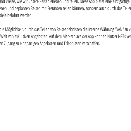
und Weise, wie wir unsere Reisen erleben und teilen. Diese App bietet eine einzigartige 
genen und geplanten Reisen mit Freunden teilen können, sondern auch durch das Teilen
eziele belohnt werden.
ie Möglichkeit, durch das Teilen von Reiseerlebnissen die interne Währung "VAN" zu v
r Welt von exklusiven Angeboten: Auf dem Marketplace der App können Nutzer NFTs ver
en Zugang zu einzigartigen Angeboten und Erlebnissen verschaffen.