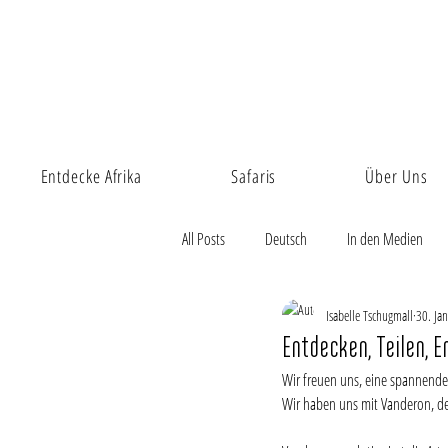
Entdecke Afrika
Safaris
Über Uns
All Posts
Deutsch
In den Medien
Isabelle Tschugmall
30. Ja
Entdecken, Teilen, 
Wir freuen uns, eine spannende
Wir haben uns mit Vanderon, de