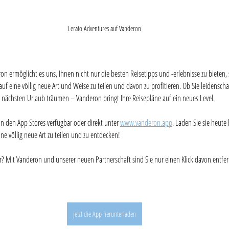
Lerato Adventures auf Vanderon
on ermöglicht es uns, Ihnen nicht nur die besten Reisetipps und -erlebnisse zu bieten,
uf eine völlig neue Art und Weise zu teilen und davon zu profitieren. Ob Sie leidenschaf
 nächsten Urlaub träumen – Vanderon bringt Ihre Reisepläne auf ein neues Level.
in den App Stores verfügbar oder direkt unter 
www.vanderon.app
. Laden Sie sie heut
ine völlig neue Art zu teilen und zu entdecken!
er? Mit Vanderon und unserer neuen Partnerschaft sind Sie nur einen Klick davon entfer
jetzt die App herunterladen