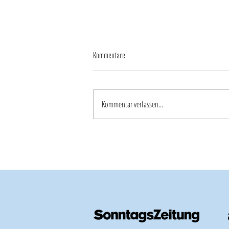
Kommentare
Kommentar verfassen...
Interview mit Isabelle Tschugmall in der
GlücksPost: «Ein Flug veränderte ihr Leben»