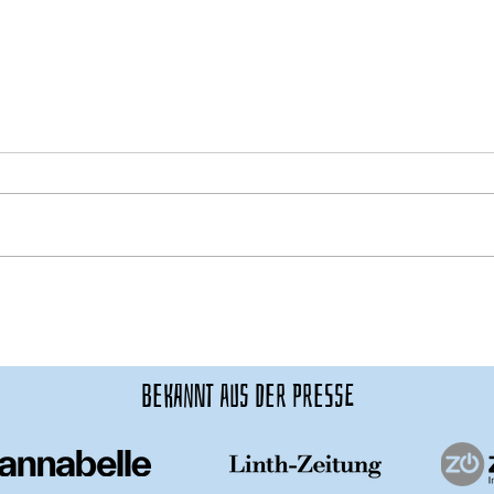
Watson im Gespräch mit Isabelle Tschugmall –
Blick: S
«Du bist zu Tode verletzlich, aber was du
mit ihr
erhältst, ist einmalig»
bekannt aus der presse