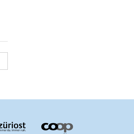
chweizerin Isabelle Tschugmall (36) lebt
en Kleinkindern im Busch